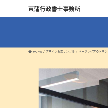
コ
ナ
東蒲行政書士事務所
ン
ビ
テ
ゲ
ン
ー
ツ
シ
へ
ョ
ス
ン
キ
に
ッ
移
HOME
デザイン要素サンプル
ページレイアウトサン
プ
動