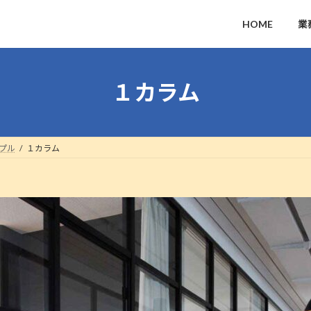
HOME
業
１カラム
プル
１カラム