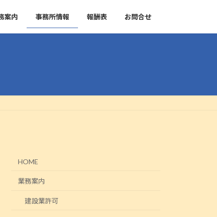
務案内
事務所情報
報酬表
お問合せ
HOME
業務案内
建設業許可