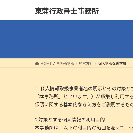
コ
ナ
東蒲行政書士事務所
ン
ビ
テ
ゲ
ン
ー
ツ
シ
へ
ョ
ス
ン
キ
に
ッ
移
HOME
事務所情報
経営方針
個人情報保護方針
プ
動
１.個人情報取扱事業者名の明示とその対象と
「本事務所」といいます。）が収集し利用す
保護に関する基本的な考え方をご説明するも
2.対象とする個人情報の利用目的
本事務所は、以下の利目的の範囲を超えて、